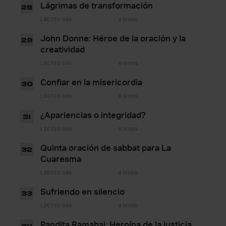
Lágrimas de transformación
28
LECTIO 365
8 MINS.
John Donne: Héroe de la oración y la
29
creatividad
LECTIO 365
8 MINS.
Confiar en la misericordia
30
LECTIO 365
8 MINS.
¿Apariencias o integridad?
31
LECTIO 365
8 MINS.
Quinta oración de sabbat para La
32
Cuaresma
LECTIO 365
8 MINS.
Sufriendo en silencio
33
LECTIO 365
8 MINS.
Pandita Ramabai: Heroína de la justicia
34