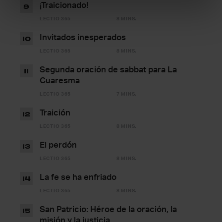
¡Traicionado!
9
LECTIO 365
8 MINS.
Invitados inesperados
10
LECTIO 365
8 MINS.
Segunda oración de sabbat para La
11
Cuaresma
LECTIO 365
7 MINS.
Traición
12
LECTIO 365
8 MINS.
El perdón
13
LECTIO 365
8 MINS.
La fe se ha enfriado
14
LECTIO 365
8 MINS.
San Patricio: Héroe de la oración, la
15
misión y la justicia