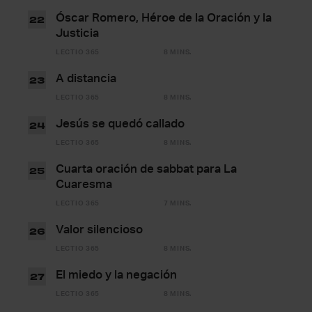
Óscar Romero, Héroe de la Oración y la
22
Justicia
LECTIO 365
8 MINS.
A distancia
23
LECTIO 365
8 MINS.
Jesús se quedó callado
24
LECTIO 365
8 MINS.
Cuarta oración de sabbat para La
25
Cuaresma
LECTIO 365
7 MINS.
Valor silencioso
26
LECTIO 365
8 MINS.
El miedo y la negación
27
LECTIO 365
8 MINS.