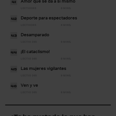
Amor que se da a sí mismo
41
LECTIO365
8 MINS.
Deporte para espectadores
42
LECTIO365
8 MINS.
Desamparado
43
LECTIO 365
8 MINS.
¡El cataclismo!
44
LECTIO 365
8 MINS.
Las mujeres vigilantes
45
LECTIO 365
8 MINS.
Ven y ve
46
LECTIO 365
8 MINS.