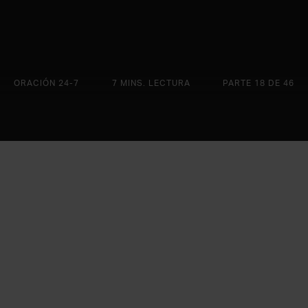
ORACIÓN 24-7
7 MINS. LECTURA
PARTE 18 DE 46