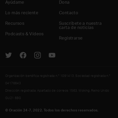
Ayúdame
Dona
Lo más reciente
Contacto
Recursos
Suscríbete a nuestra
carta de noticias
Podcasts & Vídeos
Registrarse
Organización benéfica registrada n.° 1091413. Sociedad registrada n.°
04176643
Dirección registrada: Apartado de correos 1563, Woking, Reino Unido
GU21 6BG
© Oración 24-7, 2022. Todos los derechos reservados.