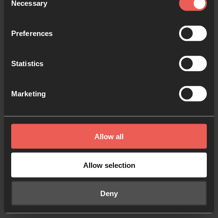
Necessary
Selection
¿Servir o ser servido?
3
LECTIO 365
9 MINS.
Preferences
Primera oración de sabbat para La
4
Cuaresma
Statistics
LECTIO 365
7 MINS.
Cruciformidad - Una vida en forma de
5
Marketing
cruz
LECTIO 365
8 MINS.
Qué desperdicio
6
Allow all
LECTIO 365
8 MINS.
Amor escandaloso
7
Allow selection
LECTIO 365
8 MINS.
Harriet Tubman: Heroína de la justicia
8
Deny
LECTIO 365
8 MINS.