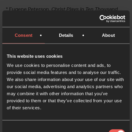
* Eugene Peterson,
Christ Plays in Ten Thousand
Places
(p. 116-117)
** Pete Greig, A Sabbath Blessing,
Consent
Details
About
www.petegreig.info
This website uses cookies
We use cookies to personalise content and ads, to
provide social media features and to analyse our traffic.
We also share information about your use of our site with
En esta serie
our social media, advertising and analytics partners who
may combine it with other information that you’ve
provided to them or that they’ve collected from your use
Viaje hacia la cruz
1
of their services.
LECTIO 365
8 MINS.
Hacia lo desconocido
2
Consent
LECTIO 365
8 MINS.