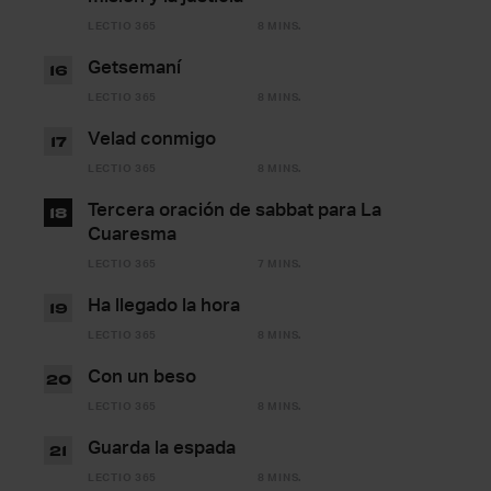
LECTIO 365
8 MINS.
Getsemaní
16
LECTIO 365
8 MINS.
Velad conmigo
17
LECTIO 365
8 MINS.
Tercera oración de sabbat para La
18
Cuaresma
LECTIO 365
7 MINS.
Ha llegado la hora
19
LECTIO 365
8 MINS.
Con un beso
20
LECTIO 365
8 MINS.
Guarda la espada
21
LECTIO 365
8 MINS.