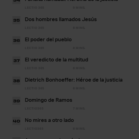
LECTIO 365
9 MINS.
Dos hombres llamados Jesús
35
LECTIO 365
8 MINS.
El poder del pueblo
36
LECTIO 365
8 MINS.
El veredicto de la multitud
37
LECTIO 365
8 MINS.
Dietrich Bonhoeffer: Héroe de la justicia
38
LECTIO 365
8 MINS.
Domingo de Ramos
39
LECTIO365
7 MINS.
No mires a otro lado
40
LECTIO365
8 MINS.