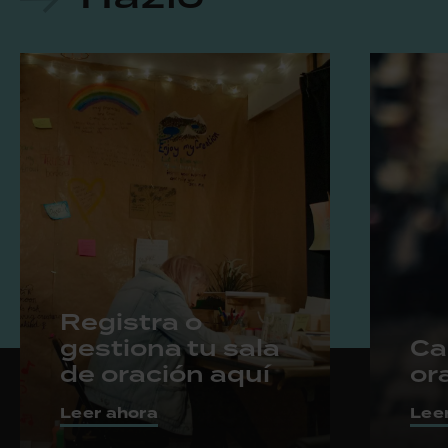
Registra o
gestiona tu sala
Ca
de oración aquí
or
Leer ahora
Lee