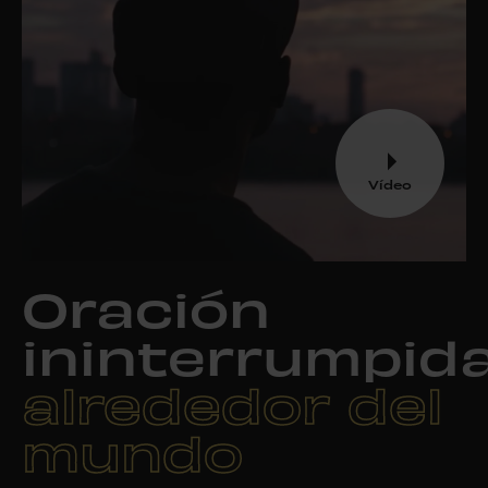
Vídeo
Oración
ininterrumpid
alrededor del
mundo