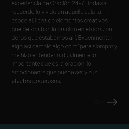
toda la iglesia global: un retorno a una
una sala de oración 24-7 donde aprendí a
experiencia de Oración 24-7. Todavía
vida neo-monástica de oración profunda,
pasar tiempo con Dios sin mirar el reloj y
recuerdo lo vivido en aquella sala tan
una densa red de vida comunitaria y un
dónde descubrí que orar no tenía que ser
especial, llena de elementos creativos
enorme corazón por la justicia y el avance
algo religioso y aburrido, sino que se
que detonaban la oración en el corazón
del Evangelio. Sigo viéndoles como una
podía expresar una oración a Dios de
de los que estabamos allí. Experimentar
estrella polar para la iglesia del futuro»
maneras diferentes, creativas y vivas.
algo así cambió algo en mí para siempre y
me hizo entender radicalmente lo
importante que es la oración, lo
emocionante que puede ser y sus
efectos poderosos.