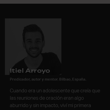
Itiel Arroyo
John Mark Comer
Jaz Jacob
Predicador, autor y mentor. Bilbao, España.
Pastor fundador de Bridgetown Church en
Compositora y líder de alabanza, Madrid,
Portland (Oregón) en Estados Unidos.
España.
Cuando era un adolescente que creía que
«Oración 24-7 está a la vanguardia de lo
24-7 ha formado parte de mi vida y de
las reuniones de oración eran algo
que el Espíritu de Dios está suscitando en
mis primeros pasos con el Señor. Fue en
aburrido y sin impacto, viví mi primera