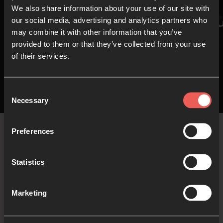
We also share information about your use of our site with
Lectio 365
El c
our social media, advertising and analytics partners who
may combine it with other information that you’ve
provided to them or that they’ve collected from your use
of their services.
Consent
Necessary
Selection
Preferences
Lo más
Statistics
reciente
Marketing
Las últimas historias, blogs y artículos de