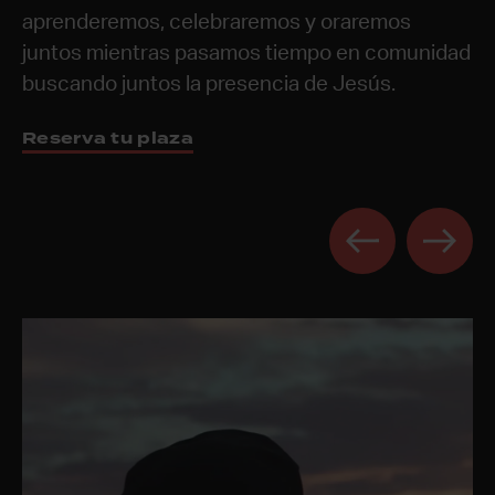
pero poderosa: ver oración ininterrumpida en
aprenderemos, celebraremos y oraremos
diaria.
Descarga la app aquí
todas las naciones de la tierra, exaltando el
juntos mientras pasamos tiempo en comunidad
Descubre cómo
nombre de Jesús y pidiendo a Dios que se
buscando juntos la presencia de Jesús.
mueva por todo el mundo.
Reserva tu plaza
Quiero saber más