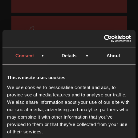
Crece en oración
Crece en
Profundiza en tu vida diaria de oración
Consent
Details
About
con ideas creativas que te ayudarán a
oración
conectar con Dios
This website uses cookies
We use cookies to personalise content and ads, to
provide social media features and to analyse our traffic.
We also share information about your use of our site with
our social media, advertising and analytics partners who
may combine it with other information that you’ve
Ora por otros
provided to them or that they’ve collected from your use
of their services.