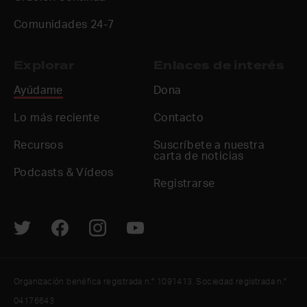
Comunidades 24-7
Explorar
Enlaces de interés
Ayúdame
Dona
Lo más reciente
Contacto
Recursos
Suscríbete a nuestra
carta de noticias
Podcasts & Vídeos
Registrarse
Organización benéfica registrada n.° 1091413. Sociedad registrada n.°
04176643