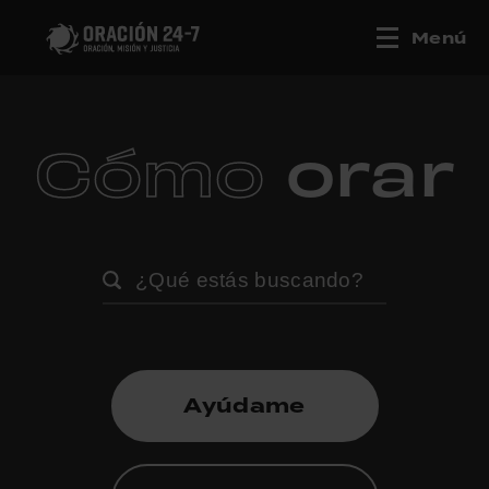
Menú
Cómo
orar
Ayúdame