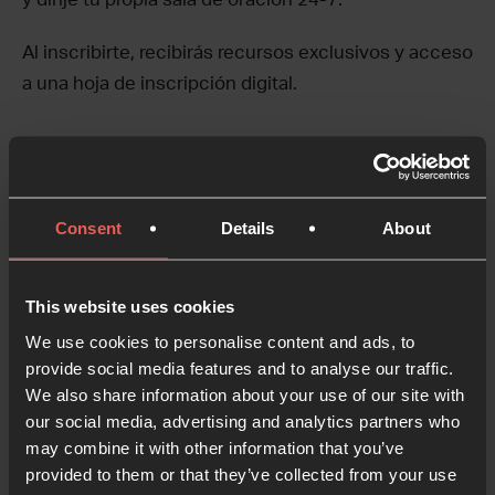
Al inscribirte, recibirás recursos exclusivos y acceso
a una hoja de inscripción digital.
Registra tu sala de oración
24-7 o tu sala de oración
virtual 24-7:
Consent
Details
About
Regístrate gratis
This website uses cookies
We use cookies to personalise content and ads, to
provide social media features and to analyse our traffic.
We also share information about your use of our site with
¿Ya has registrado una
our social media, advertising and analytics partners who
sala de oración?
may combine it with other information that you’ve
provided to them or that they’ve collected from your use