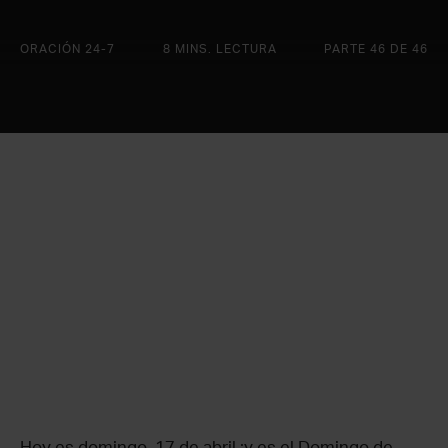
ORACIÓN 24-7
8 MINS. LECTURA
PARTE 46 DE 46
Hoy es domingo, 17 de abril ¡y es el Domingo de