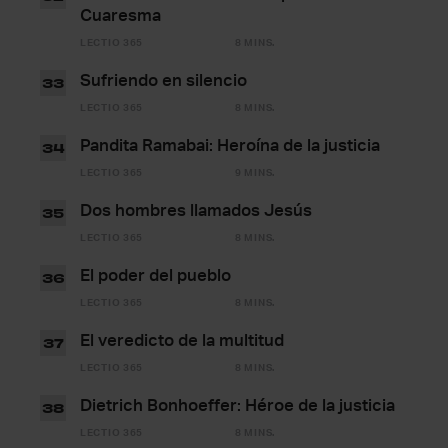
Cuaresma
LECTIO 365
8 MINS.
Sufriendo en silencio
33
LECTIO 365
8 MINS.
Pandita Ramabai: Heroína de la justicia
34
LECTIO 365
9 MINS.
Dos hombres llamados Jesús
35
LECTIO 365
8 MINS.
El poder del pueblo
36
LECTIO 365
8 MINS.
El veredicto de la multitud
37
LECTIO 365
8 MINS.
Dietrich Bonhoeffer: Héroe de la justicia
38
LECTIO 365
8 MINS.