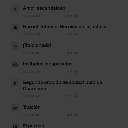
Amor escandaloso
7
LECTIO 365
8 MINS.
Harriet Tubman: Heroína de la justicia
8
LECTIO 365
8 MINS.
¡Traicionado!
9
LECTIO 365
8 MINS.
Invitados inesperados
10
LECTIO 365
8 MINS.
Segunda oración de sabbat para La
11
Cuaresma
LECTIO 365
7 MINS.
Traición
12
LECTIO 365
8 MINS.
El perdón
13