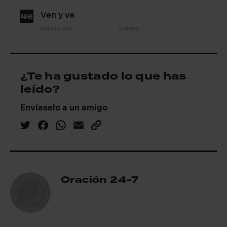
Ven y ve
46
LECTIO 365
8 MINS.
¿Te ha gustado lo que has
leído?
Envíaselo a un amigo
Oración 24-7