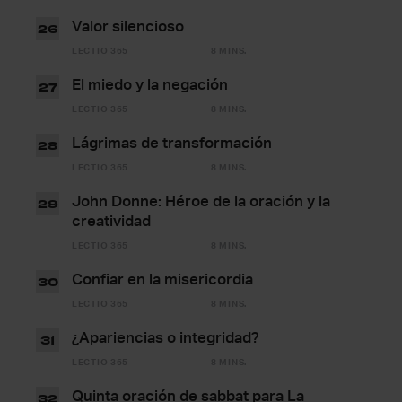
Valor silencioso
26
LECTIO 365
8 MINS.
El miedo y la negación
27
LECTIO 365
8 MINS.
Lágrimas de transformación
28
LECTIO 365
8 MINS.
John Donne: Héroe de la oración y la
29
creatividad
LECTIO 365
8 MINS.
Confiar en la misericordia
30
LECTIO 365
8 MINS.
¿Apariencias o integridad?
31
LECTIO 365
8 MINS.
Quinta oración de sabbat para La
32