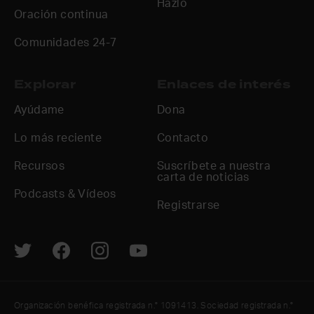
Hazlo
Oración continua
Comunidades 24-7
Explorar
Enlaces de interés
Ayúdame
Dona
Lo más reciente
Contacto
Recursos
Suscríbete a nuestra
carta de noticias
Podcasts & Vídeos
Registrarse
Organización benéfica registrada n.° 1091413. Sociedad registrada n.°