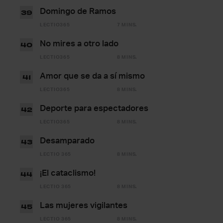
Domingo de Ramos
39
LECTIO365
7 MINS.
No mires a otro lado
40
LECTIO365
8 MINS.
Amor que se da a sí mismo
41
LECTIO365
8 MINS.
Deporte para espectadores
42
LECTIO365
8 MINS.
Desamparado
43
LECTIO 365
8 MINS.
¡El cataclismo!
44
LECTIO 365
8 MINS.
Las mujeres vigilantes
45
LECTIO 365
8 MINS.