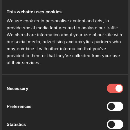
Jesús: tú eres el que vive; estabas muerto, y ahora
mira, estás vivo por los siglos de los siglos. Y he aquí
This website uses cookies
que haces nuevas todas las cosas. Has resucitado.
We use cookies to personalise content and ads, to
¡He resucitado! ¡Aleluya!
provide social media features and to analyse our traffic.
We also share information about your use of our site with
our social media, advertising and analytics partners who
may combine it with other information that you’ve
Haz una pausa y ora
provided to them or that they’ve collected from your use
of their services.
Consent
Necessary
Selection
Espíritu Santo: gracias porque Tú, el mismo espíritu
que resucitó a Cristo Jesús de entre los muertos
vive hoy en mí, dando vida a mi cuerpo mortal. ¡Él ha
Preferences
resucitado! ¡Yo he resucitado! ¡Aleluya!
Statistics