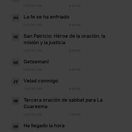
LECTIO 365
8 MINS.
La fe se ha enfriado
14
LECTIO 365
8 MINS.
San Patricio: Héroe de la oración, la
15
misión y la justicia
LECTIO 365
8 MINS.
Getsemaní
16
LECTIO 365
8 MINS.
Velad conmigo
17
LECTIO 365
8 MINS.
Tercera oración de sabbat para La
18
Cuaresma
LECTIO 365
7 MINS.
Ha llegado la hora
19