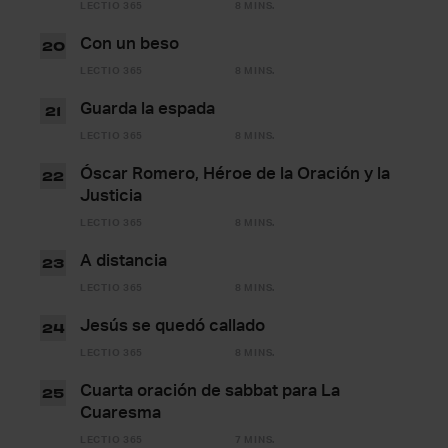
LECTIO 365
8 MINS.
Con un beso
20
LECTIO 365
8 MINS.
Guarda la espada
21
LECTIO 365
8 MINS.
Óscar Romero, Héroe de la Oración y la
22
Justicia
LECTIO 365
8 MINS.
A distancia
23
LECTIO 365
8 MINS.
Jesús se quedó callado
24
LECTIO 365
8 MINS.
Cuarta oración de sabbat para La
25
Cuaresma
LECTIO 365
7 MINS.