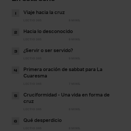
Viaje hacia la cruz
1
LECTIO 365
8 MINS.
Hacia lo desconocido
2
LECTIO 365
8 MINS.
¿Servir o ser servido?
3
LECTIO 365
9 MINS.
Primera oración de sabbat para La
4
Cuaresma
LECTIO 365
7 MINS.
Cruciformidad - Una vida en forma de
5
cruz
LECTIO 365
8 MINS.
Qué desperdicio
6
LECTIO 365
8 MINS.