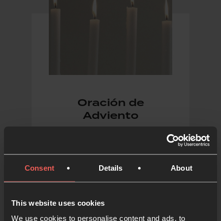
Oración de
Adviento
Recursos de oración para
ayudarte a vivir el Adviento y la
Navidad
Consent
Details
About
This website uses cookies
DE ORACIÓN 24-7
We use cookies to personalise content and ads, to