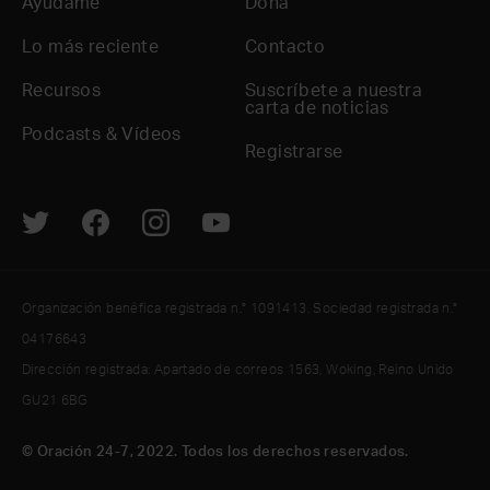
Ayúdame
Dona
Lo más reciente
Contacto
Recursos
Suscríbete a nuestra
carta de noticias
Podcasts & Vídeos
Registrarse
Organización benéfica registrada n.° 1091413. Sociedad registrada n.°
04176643
Dirección registrada: Apartado de correos 1563, Woking, Reino Unido
GU21 6BG
© Oración 24-7, 2022. Todos los derechos reservados.