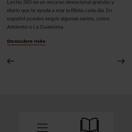
Lectio 365 es un recurso devocional gratuito y
Le
diario que te ayuda a orar la Biblia cada día. En
qu
español puedes seguir algunas series, como
fe
Adviento o La Cuaresma.
(d
Descubre más
D