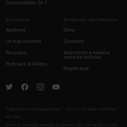
Comunidades 24-7
Explorar
Enlaces de interés
Ayúdame
Dona
Lo más reciente
Contacto
Recursos
Suscríbete a nuestra
carta de noticias
Podcasts & Vídeos
Registrarse
Organización benéfica registrada n.° 1091413. Sociedad registrada n.°
04176643
Dirección registrada: Apartado de correos 1563, Woking, Reino Unido