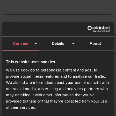
¿Te ha gustado lo que has
leído?
Envíaselo a un amigo
Consent
Details
About
This website uses cookies
We use cookies to personalise content and ads, to
provide social media features and to analyse our traffic.
Oración 24-7
We also share information about your use of our site with
our social media, advertising and analytics partners who
may combine it with other information that you’ve
provided to them or that they’ve collected from your use
of their services.