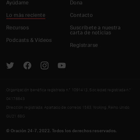
Ayúdame
Dona
Lo más reciente
Contacto
Recursos
Suscríbete a nuestra
carta de noticias
Podcasts & Vídeos
Registrarse
Organización benéfica registrada n.° 1091413. Sociedad registrada n.°
04176643
Dirección registrada: Apartado de correos 1563, Woking, Reino Unido
GU21 6BG
© Oración 24-7, 2022. Todos los derechos reservados.