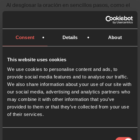
Al desglosar la oración en sencillos pasos, como el
aprendizaje de un baile, Pete nos invita a participar
desde donde nos encontremos, sin dar por sentado
que sabemos hacerlo, sino asumiendo el deseo
Consent
Details
About
humano tan natural de aprender y orar.
13 NOVIEMBRE 2023
5 MINS. LECTURA
This website uses cookies
We use cookies to personalise content and ads, to
provide social media features and to analyse our traffic.
We also share information about your use of our site with
our social media, advertising and analytics partners who
may combine it with other information that you’ve
provided to them or that they’ve collected from your use
of their services.
Consent