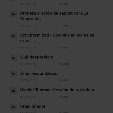
LECTIO 365
9 MINS.
Primera oración de sabbat para La
4
Cuaresma
LECTIO 365
7 MINS.
Cruciformidad - Una vida en forma de
5
cruz
LECTIO 365
8 MINS.
Qué desperdicio
6
LECTIO 365
8 MINS.
Amor escandaloso
7
LECTIO 365
8 MINS.
Harriet Tubman: Heroína de la justicia
8
LECTIO 365
8 MINS.
¡Traicionado!
9