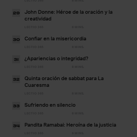
LECTIO 365
8 MINS.
John Donne: Héroe de la oración y la
29
creatividad
LECTIO 365
8 MINS.
Confiar en la misericordia
30
LECTIO 365
8 MINS.
¿Apariencias o integridad?
31
LECTIO 365
8 MINS.
Quinta oración de sabbat para La
32
Cuaresma
LECTIO 365
8 MINS.
Sufriendo en silencio
33
LECTIO 365
8 MINS.
Pandita Ramabai: Heroína de la justicia
34
LECTIO 365
9 MINS.