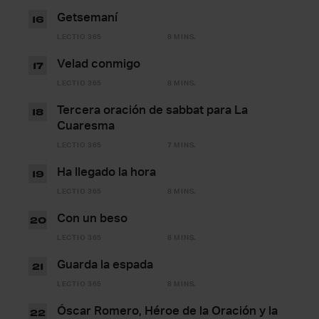
Getsemaní
16
LECTIO 365
8 MINS.
Velad conmigo
17
LECTIO 365
8 MINS.
Tercera oración de sabbat para La
18
Cuaresma
LECTIO 365
7 MINS.
Ha llegado la hora
19
LECTIO 365
8 MINS.
Con un beso
20
LECTIO 365
8 MINS.
Guarda la espada
21
LECTIO 365
8 MINS.
Óscar Romero, Héroe de la Oración y la
22