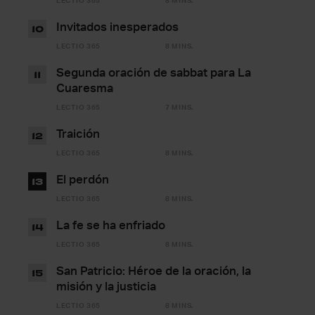
LECTIO 365
8 MINS.
Invitados inesperados
10
LECTIO 365
8 MINS.
Segunda oración de sabbat para La
11
Cuaresma
LECTIO 365
7 MINS.
Traición
12
LECTIO 365
8 MINS.
El perdón
13
LECTIO 365
8 MINS.
La fe se ha enfriado
14
LECTIO 365
8 MINS.
San Patricio: Héroe de la oración, la
15
misión y la justicia
LECTIO 365
8 MINS.