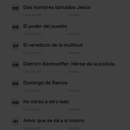
Dos hombres llamados Jesús
35
LECTIO 365
8 MINS.
El poder del pueblo
36
LECTIO 365
8 MINS.
El veredicto de la multitud
37
LECTIO 365
8 MINS.
Dietrich Bonhoeffer: Héroe de la justicia
38
LECTIO 365
8 MINS.
Domingo de Ramos
39
LECTIO365
7 MINS.
No mires a otro lado
40
LECTIO365
8 MINS.
Amor que se da a sí mismo
41
LECTIO365
8 MINS.