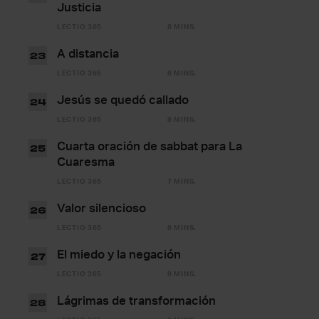
Justicia
LECTIO 365
8 MINS.
A distancia
23
LECTIO 365
8 MINS.
Jesús se quedó callado
24
LECTIO 365
8 MINS.
Cuarta oración de sabbat para La
25
Cuaresma
LECTIO 365
7 MINS.
Valor silencioso
26
LECTIO 365
8 MINS.
El miedo y la negación
27
LECTIO 365
8 MINS.
Lágrimas de transformación
28