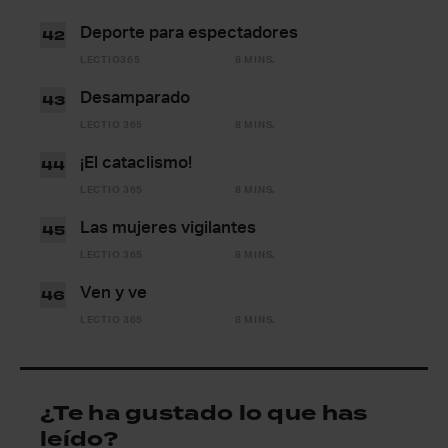
Deporte para espectadores
42
LECTIO365
8 MINS.
Desamparado
43
LECTIO 365
8 MINS.
¡El cataclismo!
44
LECTIO 365
8 MINS.
Las mujeres vigilantes
45
LECTIO 365
8 MINS.
Ven y ve
46
LECTIO 365
8 MINS.
¿Te ha gustado lo que has
leído?