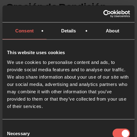
Oración de Rendición
Recordando el sacrificio de Jesús, utilizo las
Consent
Details
About
palabras del culto Anglicano de la Santa Cena para
mi oración hoy:
This website uses cookies
‘Dios todopoderoso te doy gracias por alimentarme
We use cookies to personalise content and ads, to
con el cuerpo y la sangre de tu Hijo Jesús. Por Él te
provide social media features and to analyse our traffic.
ofrezco mi alma y mi cuerpo para que sean un
We also share information about your use of our site with
sacrificio vivo. Envíame con el poder de tu Espíritu a
our social media, advertising and analytics partners who
vivir y trabajar para tu alabanza y gloria’.
**
may combine it with other information that you’ve
provided to them or that they’ve collected from your use
Promesa de Rendición
of their services.
Y ahora, mientras me preparo para llevar este
Consent
tiempo de oración al día que tengo por delante, el
Necessary
Selection