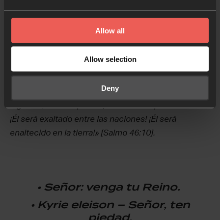
ahora que salves la vida de muchas personas en
Ucrania. Crea una paz que sea fuerte y duradera.
Allow all
Haz que disminuya esta crisis. Escucho de guerras
y rumores de guerra (Mateo 24:6], pero tú, Señor,
Allow selection
eres nuestra roca, nuestra fortaleza y nuestro
libertador. Mi esperanza está en ti. Y por eso me
Deny
dirijo ahora a las naciones. En el nombre de Jesús
digo: “«Quedaos quietos, reconoced que Él es Dios.
¡Él será exaltado entre las naciones! ¡Él será
enaltecido en la tierra!» [Salmo 46:10].
•
Señor: venga tu Reino.
•
Kyrie eleison – Señor, ten
piedad.