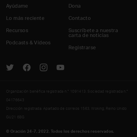
Ayúdame
Dona
Lo más reciente
Contacto
Recursos
Suscríbete a nuestra
carta de noticias
Podcasts & Vídeos
Registrarse
Organización benéfica registrada n.° 1091413. Sociedad registrada n.°
04176643
Dirección registrada: Apartado de correos 1563, Woking, Reino Unido
GU21 6BG
© Oración 24-7, 2022. Todos los derechos reservados.