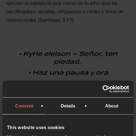
ejerzan la sabiduría que viene de lo alto, que es
pacificadora, amable, dispuesta a ceder y llena de
misericordia. [Santiago 3:17].
•
Kyrie eleison – Señor, ten
piedad.
• Haz una pausa y ora
Consent
Details
About
Espíritu Santo: oro por la iglesia en Ucrania, una
nación en la que el 70% de la población se
considera cristiana. Da valor a nuestros muchos
This website uses cookies
hermanos y hermanas de esa nación en esta crisis,