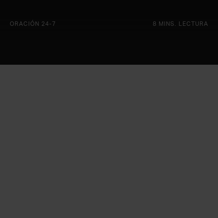
ORACIÓN 24-7
8 MINS. LECTURA