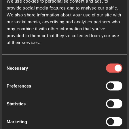
We use cookies to personalise content and ads, to
que proclamen las buenas nuevas de tu reino, que
provide social media features and to analyse our traffic.
sanen a los que tienen el corazón quebrantado, y
We also share information about your use of our site with
que traigan consuelo a todos los que están de luto.
our social media, advertising and analytics partners who
[Isaías 61:1-2].
may combine it with other information that you’ve
provided to them or that they’ve collected from your use
of their services.
•
Kyrie eleison – Señor, ten
Consent
piedad.
Necessary
Selection
• Haz una pausa y ora
Preferences
Statistics
Tú, Señor: haz que cesen las guerras en toda la
tierra; quiebra los arcos, destroza las lanzas, y arroja
Marketing
los carros al fuego [Salmo 46:9]. Y por eso te pido