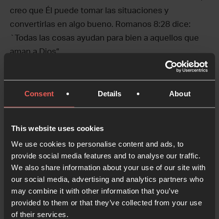
creo que Él puede tomar las situaciones y
convertirlas en algo bueno. Romanos 8:28 dice:
`Todas las cosas ayudan para bien a aquellos que
aman a Dios”.
Pero tenemos que recordar que el hecho de que tus
oraciones no funcionen, o que Dios parezca estar a
Consent
Details
About
un millón de kilómetros, no significa que esté
ausente. Él promete en la Biblia: «Nunca te dejaré y
This website uses cookies
nunca te abandonaré». El silencio de Dios no es lo
mismo que su ausencia.
We use cookies to personalise content and ads, to
provide social media features and to analyse our traffic.
Y esta es la buena noticia que tenemos en Jesús:
We also share information about your use of our site with
our social media, advertising and analytics partners who
que está siempre con nosotros. E incluso cuando no
may combine it with other information that you’ve
entendemos, podemos confiar. Aunque tengamos
provided to them or that they’ve collected from your use
una oración sin respuesta, podemos seguir
of their services.