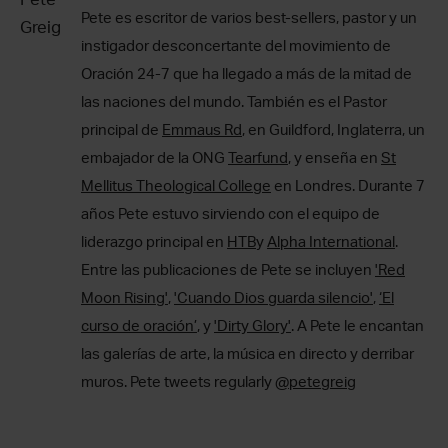
Pete es escritor de varios best-sellers, pastor y un
instigador desconcertante del movimiento de
Oración 24-7 que ha llegado a más de la mitad de
las naciones del mundo. También es el Pastor
principal de
Emmaus Rd
, en Guildford, Inglaterra, un
embajador de la ONG
Tearfund
, y enseña en
St
Mellitus Theological College
en Londres. Durante 7
años Pete estuvo sirviendo con el equipo de
liderazgo principal en
HTB
y
Alpha International
.
Entre las publicaciones de Pete se incluyen
'Red
Moon Rising'
,
'Cuando Dios guarda silencio'
,
‘El
curso de oración’
, y
'Dirty Glory'
. A Pete le encantan
las galerías de arte, la música en directo y derribar
muros. Pete tweets regularly
@petegreig