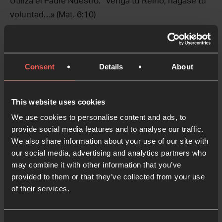
Utiliza el Padre Nuestro: “Venga tu Reino, hágase tu
voluntad…» (Mat. 6:10)
4. BUSCA LAS HUELLAS DE
DIOS
Consent
Details
About
Pide a Dios que te muestre dónde está obrando ya
en un lugar. Escucha los versículos bíblicos y las
promesas para orar por esa zona.
This website uses cookies
5. TOMA NOTAS
We use cookies to personalise content and ads, to
provide social media features and to analyse our traffic.
Anota lo que observas, por lo que oras y cualquier
We also share information about your use of our site with
versículo, imagen o palabra que creas que Dios te
our social media, advertising and analytics partners who
may combine it with other information that you’ve
ha dicho. Cuando vuelvas a orar por la zona, lee
provided to them or that they’ve collected from your use
esas notas antes de empezar.
of their services.
¿Caminatas de