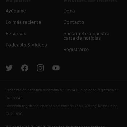
Explorar
Enlaces de interés
Ayúdame
Dona
Lo más reciente
Contacto
Recursos
Suscríbete a nuestra
carta de noticias
Podcasts & Vídeos
Registrarse
Organización benéfica registrada n.° 1091413. Sociedad registrada n.°
04176643
Dirección registrada: Apartado de correos 1563, Woking, Reino Unido
GU21 6BG