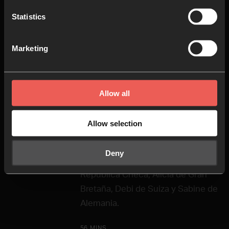
Statistics
4
Around the World (ES)
Marketing
Comenzamos nuestro Encuentro
de este año pidiendo a algunos de
Allow all
los líderes de nuestros equipos
nacionales que compartieran lo
Allow selection
que Dios les ha estado diciendo
en su nación. Bienvenidas
Deny
Christelle de Líbano, Šárka de
República Checa, Alicia de Gran
Bretaña, Debi de Suiza y Sabine de
Alemania.
56 MINS.