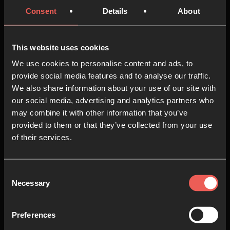
3
Consent
Details
About
Pete Portal habló con fuerza de lo
que significa ser un movimiento
This website uses cookies
de oración infructuoso y de cómo
We use cookies to personalise content and ads, to
nuestro dolor puede transferirse a
provide social media features and to analyse our traffic.
los demás o transformarse
We also share information about your use of our site with
our social media, advertising and analytics partners who
entregándoselo a Dios. "Un
may combine it with other information that you’ve
movimiento de oración sin éxito
provided to them or that they’ve collected from your use
se medirá por dos métricas: la
of their services.
presencia de Jesús, llevarnos a
amar a los pobres... Necesitamos
recordar que el propósito de
Consent
Necessary
Selection
nuestra vida está más allá de
nosotros mismos"
Preferences
47 MINS.