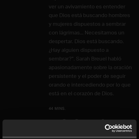
ver un avivamiento es entender
que Dios está buscando hombres
y mujeres dispuestos a sembrar
con lágrimas... Necesitamos un
despertar. Dios está buscando.
¿Hay alguien dispuesto a
sembrar?". Sarah Breuel habló
apasionadamente sobre la oración
persistente y el poder de seguir
orando e intercediendo por lo que
está en el corazón de Dios.
44 MINS.
Pete Portal (ES)