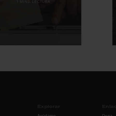
1 MINS. LECTURA
Explorar
Enlac
Ayúdame
Dona