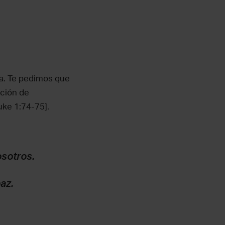
ia. Te pedimos que
ación de
uke 1:74-75].
osotros.
az.