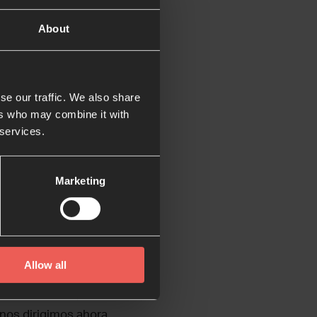
a nación en esta
About
nen el corazón
1-2].
se our traffic. We also share
ers who may combine it with
osotros.
 services.
az.
Marketing
za las lanzas, y
 la vida de muchas
Allow all
a esta crisis.
s nuestra roca,
 nos dirigimos ahora