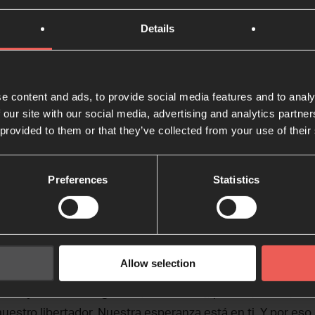
. Da valor a nuestros muchos hermanos y hermanas de es
Details
en las buenas nuevas de tu reino, que sanen a los que tie
raigan consuelo a todos los que están de luto. [Isaiah 61:
r, ten piedad.
e content and ads, to provide social media features and to analy
 our site with our social media, advertising and analytics partn
 que quita el pecado del mundo, ten piedad de n
 provided to them or that they’ve collected from your use of their
 que quita el pecado del mundo, concédenos la p
Preferences
Statistics
sen las guerras en toda la tierra; quiebra los arcos, destro
 fuego [Psalm 46:9]. Y por eso te pedimos ahora que salves
Allow selection
 Crea una paz que sea fuerte y no débil. Haz que disminuy
as y rumores de guerra (Mateo 24:6], pero tú, Señor, ere
nuestro libertador. Nuestra esperanza está en ti. Y por eso