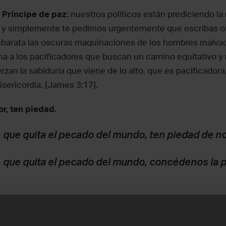
 Príncipe de paz:
nuestros políticos están prediciendo la
 y simplemente te pedimos urgentemente que escribas otr
sbarata las oscuras maquinaciones de los hombres malvad
na a los pacificadores que buscan un camino equitativo y
erzan la sabiduría que viene de lo alto, que es pacificador
isericordia. [James 3:17].
r, ten piedad.
 que quita el pecado del mundo, ten piedad de n
 que quita el pecado del mundo, concédenos la p
mos por la iglesia en Ucrania, una nación en la que el 70%