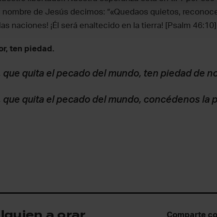
el nombre de Jesús decimos: “«Quedaos quietos, reconoced
as naciones! ¡Él será enaltecido en la tierra! [Psalm 46:10]
r, ten piedad.
 que quita el pecado del mundo, ten piedad de n
 que quita el pecado del mundo, concédenos la p
lguien a orar
Comparte co