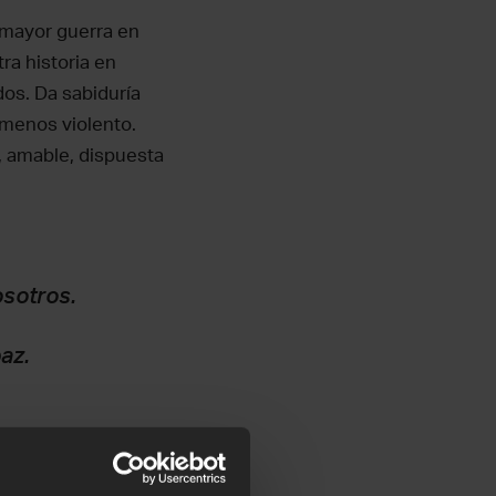
 mayor guerra en
a historia en
os. Da sabiduría
 menos violento.
a, amable, dispuesta
osotros.
az.
 de la población se