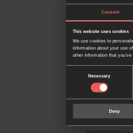
considera cristiana
Consent
crisis, que proclam
quebrantado, y que t
This website uses cookies
Kyrie eleison
– Seño
We use cookies to personalis
information about your use of
Cordero de Dios,
other information that you’ve
Cordero de Dios,
Consent
Necessary
Selection
Tú, Señor,
haz que ce
arroja los carros al
Deny
personas en Ucrania.
Escuchamos de guerr
nuestra fortaleza y 