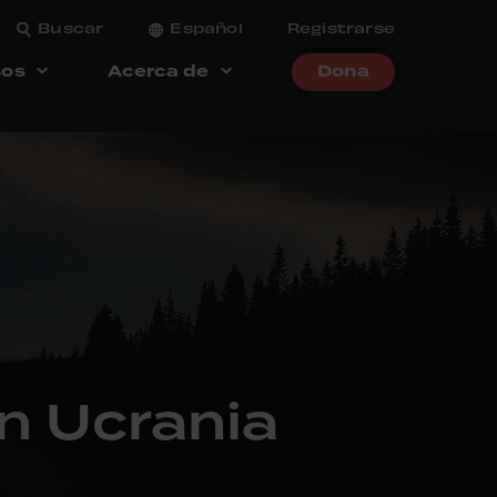
Buscar
Español
Registrarse
sos
Acerca de
Dona
en Ucrania