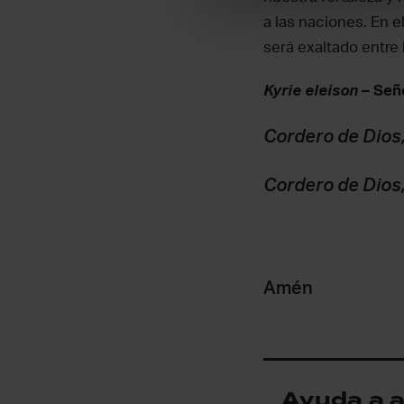
a las naciones. En 
será exaltado entre l
Kyrie eleison
– Seño
Cordero de Dios,
Cordero de Dios,
Amén
Ayuda a a