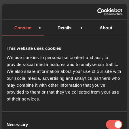
¿Dónde la llevarás a cabo?
Recomendamos un lugar que sea fácilmente
Consent
Details
About
accesible, seguro para que las personas estén allí
solas, y que tenga acceso a baños y agua potable.
This website uses cookies
We use cookies to personalise content and ads, to
¿Será de forma presencial o
provide social media features and to analyse our traffic.
virtual?
We also share information about your use of our site with
Esto dependerá de dónde se encuentre tu
our social media, advertising and analytics partners who
may combine it with other information that you’ve
comunidad y de sus necesidades de acceso.
provided to them or that they’ve collected from your use
of their services.
¿Durante cuánto tiempo vaís a
orar?
Consent
Necessary
Esto depende completamente del tamaño de tu
Selection