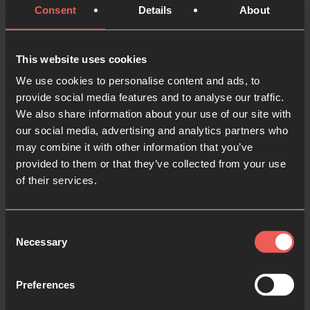
funciona o no (spoiler, creemos que sí), y cómo
Consent
Details
About
escuchar a Dios también cuando oramos.
This website uses cookies
Serie acerca de las grandes
preguntas
We use cookies to personalise content and ads, to
¡Muy pronto!
provide social media features and to analyse our traffic.
We also share information about your use of our site with
our social media, advertising and analytics partners who
may combine it with other information that you’ve
provided to them or that they’ve collected from your use
of their services.
Comienza a orar
Consent
Necessary
Ayúdame
Selection
Preferences