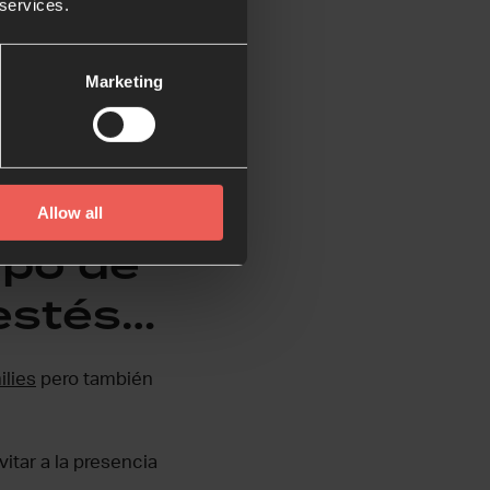
 services.
o de
Marketing
ración diferente.
da.
Allow all
mpo de
estés…
ilies
pero también
itar a la presencia