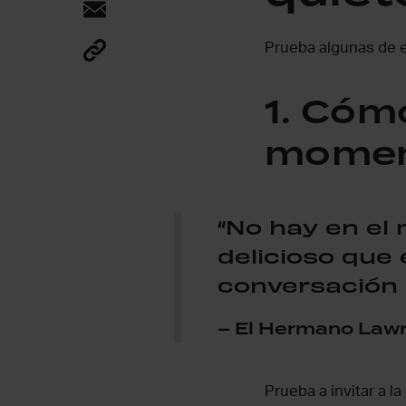
Prueba algunas de es
1. Cómo
mome
“No hay en el
delicioso que
conversación 
– El Hermano Law
Prueba a invitar a l