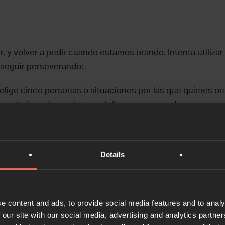
ir, y volver a pedir cuando estamos orando. Intenta utilizar 
 seguir perseverando:
elige cinco personas o situaciones por las que quieres or
, y dedica cinco minutos al día a orar por cada uno.
¿hay algo que mires varias veces al día, como un espejo, u
or o el teléfono? Escribe una nota y pégala donde más la 
Details
enes un accesorio o una prenda de vestir favorita que uti
de oración a un artículo específico y cada vez que lo use
e content and ads, to provide social media features and to analy
ecífica.
 our site with our social media, advertising and analytics partn