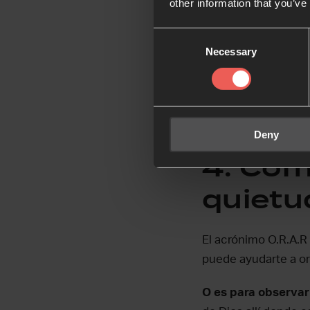
other information that you’ve
3. Cóm
Consent
oració
Necessary
Selection
Hazte con un dado y
Tira el dado y dedi
Deny
4. Cóm
quietu
El acrónimo O.R.A.R
puede ayudarte a or
O es para observar