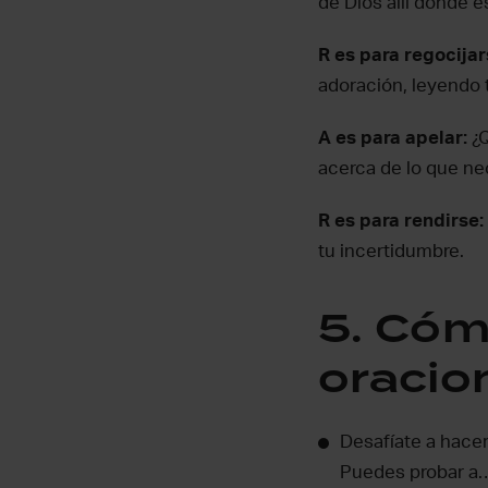
de Dios allí donde e
R es para regocija
adoración, leyendo 
A es para apelar:
¿
acerca de lo que ne
R es para rendirse:
tu incertidumbre.
5. Cóm
oracio
Desafíate a hace
Puedes probar a