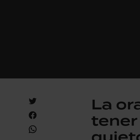
La or
tener
quiet