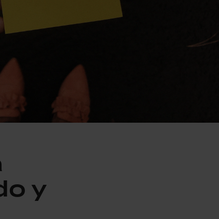
a
do y