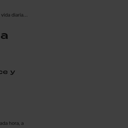
 vida diaria…
da
ce y
ada hora, a