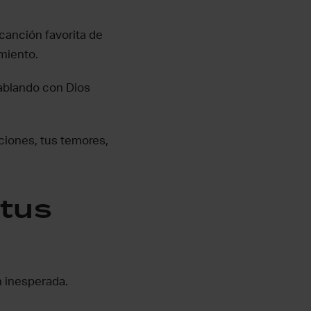
canción favorita de
miento.
ablando con Dios
ciones, tus temores,
 tus
n inesperada.