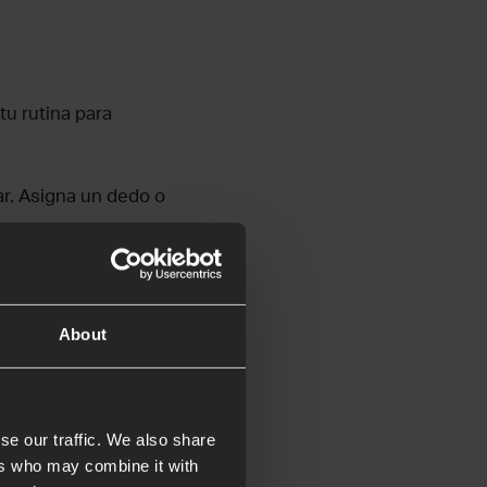
tu rutina para
ar. Asigna un dedo o
na ventana, la
vayas a ver para
About
lices a menudo?
s, acuérdate de orar
se our traffic. We also share
ers who may combine it with