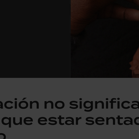
ación no signific
 que estar senta
o.