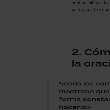
continuación cada 
para ayudarte a com
Cómo pract
2. Cóm
la ora
“Jesús les con
mostraba que 
forma consta
hacerlo»