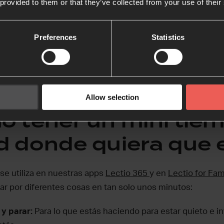
 provided to them or that they’ve collected from your use of their
o variar en tu tiemp
n…
Preferences
Statistics
 asigna a cada número un tipo de oración o actividad de o
ca unos minutos al reto de oración concreto que correspon
Allow selection
o tener un mini tie
d donde quiera que 
 se utiliza en nuestras apps
Lectio 365
y en
Lectio for Fam
ar por diferentes cosas en tan solo unos minutos:
 y parar:
Para lo que estás haciendo para estar quieto e inv