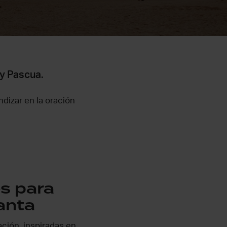
y Pascua.
ndizar en la oración
s para
anta
ación, inspiradas en