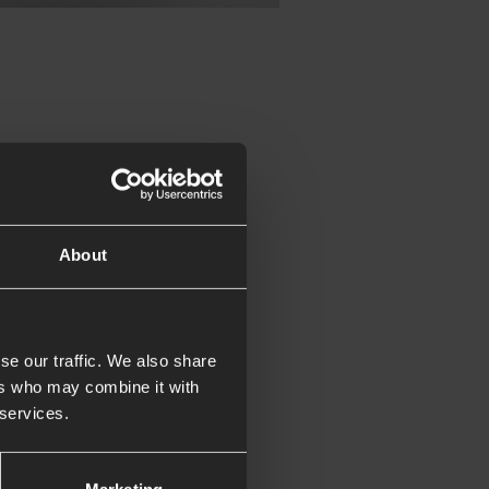
e la
con Lectio
About
plicación devocional
orar la Biblia cada día.
se our traffic. We also share
ers who may combine it with
la serie «Paisajes de
 services.
as historias de personajes y
y sobre cómo se apoyan en
tiempos de desierto.