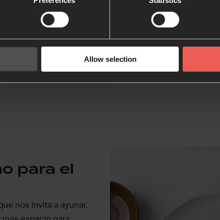
Preferences
Statistics
Descarga la 
Allow selection
o para el
ue nos invita a ayunar,
ar más espacio para