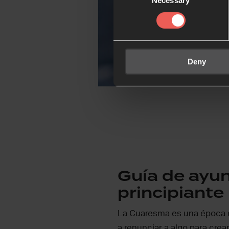
Necessary
Selection
Deny
Guía de ayun
principiante
La Cuaresma es una época q
a renunciar a algo para cre