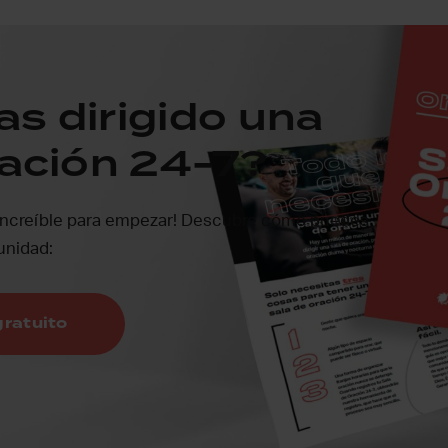
s dirigido una
ración 24-7?
increíble para empezar! Descubre cómo puedes
unidad:
gratuito