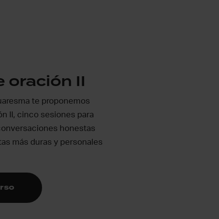
 oración II
Cuaresma te proponemos
n II, cinco sesiones para
 conversaciones honestas
ntas más duras y personales
rso