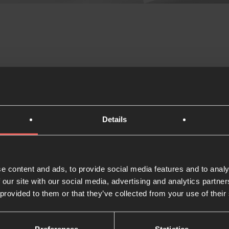
Ora durant
Cuaresma 
Details
365
Lectio 365 es nuestra a
gratuita para ayudarte a 
e content and ads, to provide social media features and to analy
 our site with our social media, advertising and analytics partn
Durante esta Cuaresma, 
 provided to them or that they’ve collected from your use of their
Cuaresma» trata sobre l
comunidades bíblicas 
Dios y en los demás en 