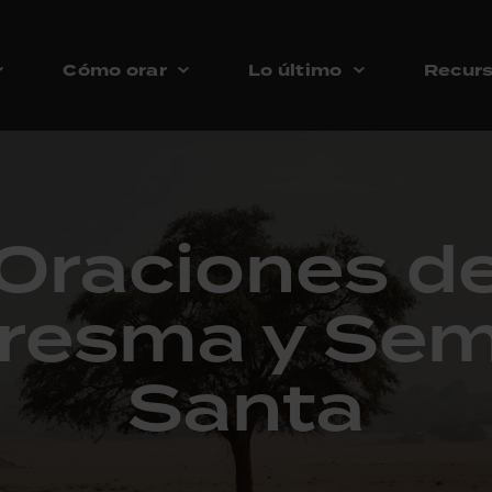
Cómo orar
Lo último
Recur
Oraciones d
resma y Se
Santa