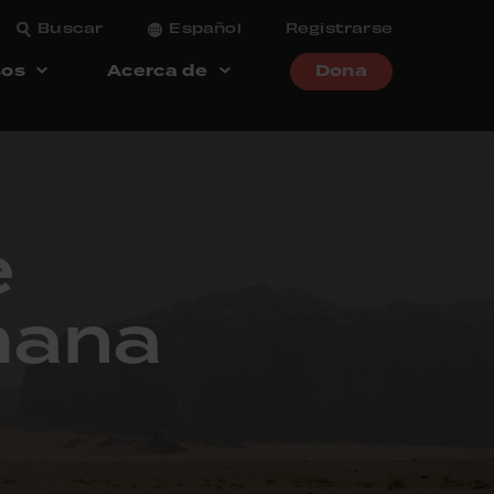
Buscar
Español
Registrarse
sos
Acerca de
Dona
e
mana