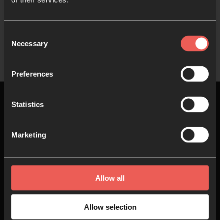
Consent
ver más
Necessary
Selection
Preferences
Statistics
Marketing
Arriba
Acerca de
Únete
Allow all
nosotros
Oración
Quiénes somos
Allow selection
Ve
Nuestro Equipo