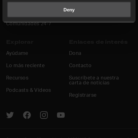
Hazlo
Deny
Oración continua
Comunidades 24-7
Explorar
Enlaces de interés
Ayúdame
Dona
Lo más reciente
Contacto
Recursos
Suscríbete a nuestra
carta de noticias
Podcasts & Vídeos
Registrarse