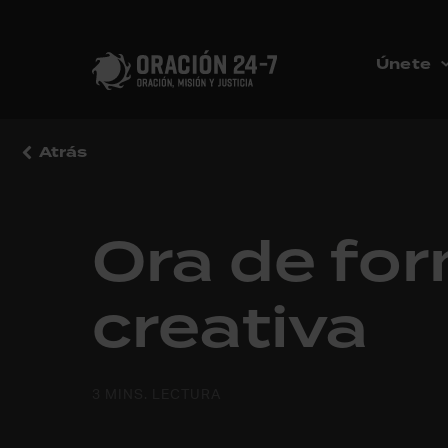
Únete
Atrás
Ora de fo
creativa
3 MINS. LECTURA