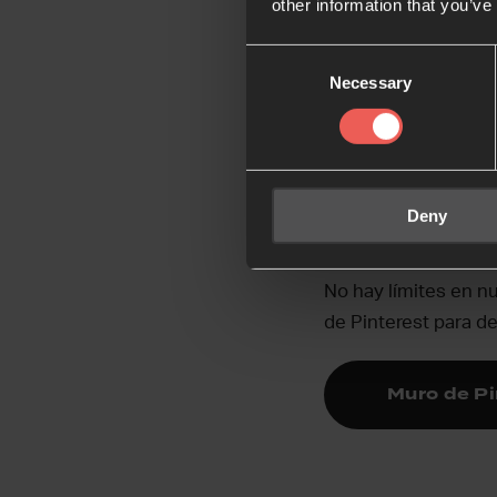
other information that you’ve
Consent
Oración en
Necessary
Selection
Oració
Deny
No hay límites en n
de Pinterest para de
Muro de Pi