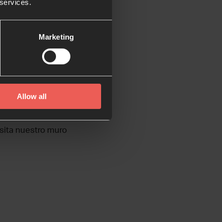
 services.
Marketing
est
Allow all
isita nuestro muro