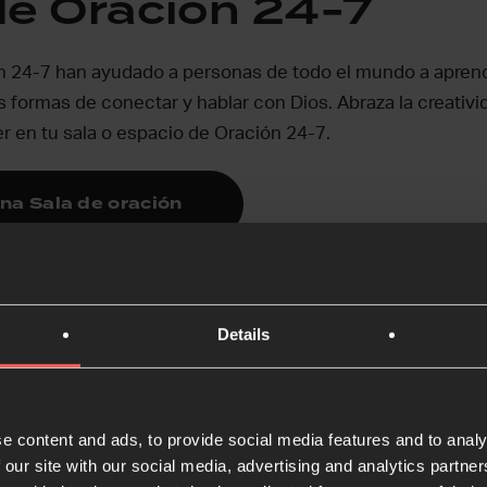
de Oración 24-7
n 24-7 han ayudado a personas de todo el mundo a aprende
formas de conectar y hablar con Dios. Abraza la creativ
r en tu sala o espacio de Oración 24-7.
na Sala de oración
Details
 creativa en línea
do que personas cercanas y las que no están cerca tengan
e content and ads, to provide social media features and to analy
untas, ahora más que nunca. Prueba algunas de nuestras 
 our site with our social media, advertising and analytics partn
ar y buscar juntos la presencia de Dios.