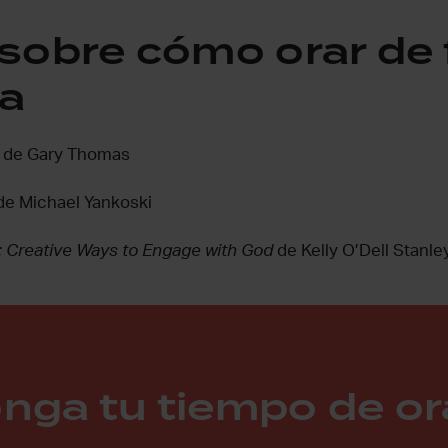
 sobre cómo orar de
va
de Gary Thomas
e Michael Yankoski
: Creative Ways to Engage with God
de Kelly O’Dell Stanle
onga tu tiempo de or