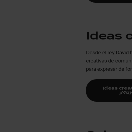
Ideas c
Desde el rey David h
creativas de comuni
para expresar de for
Ideas crea
¡Muy