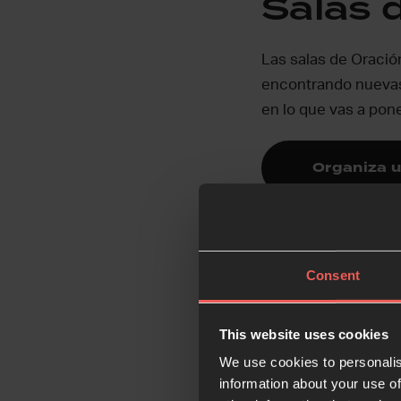
Salas 
Las salas de Oració
encontrando nuevas 
en lo que vas a pone
Organiza u
Consent
Oración
This website uses cookies
Internet ha permiti
We use cookies to personalis
conectarse y orar j
information about your use of
línea para profundiz