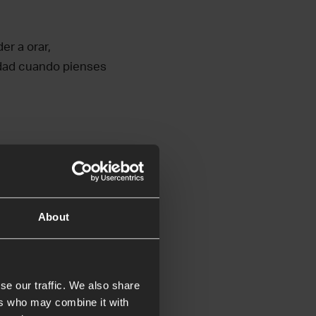
r a orar,
idad cuando pienses
About
 la oportunidad de
se our traffic. We also share
ideas de oración en
ers who may combine it with