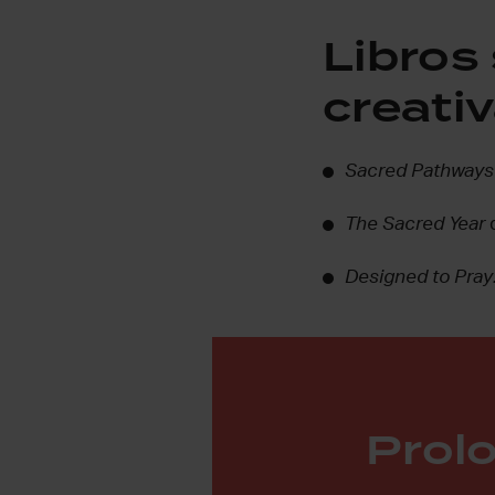
Libros
creati
Sacred Pathways
The Sacred Year
d
Designed to Pray
Prol