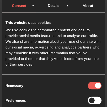
y los grupos exploraron nuevas formas de orar y
Consent
Details
About
encontrarse con Dios en las Salas interactivas de
Oración 24-7. Llevamos orando
This website uses cookies
ininterrumpidamente de forma colectiva en las
We use cookies to personalise content and ads, to
salas de Oración 24-7 desde 2003. Oración 24-7
provide social media features and to analyse our traffic.
Estados Unidos comenzó oficialmente en 2004, y
We also share information about your use of our site with
unos años después lanzaron una iniciativa llamada
our social media, advertising and analytics partners who
Campus America, que movilizó a estudiantes
may combine it with other information that you’ve
universitarios en cerca de mil campuses
provided to them or that they’ve collected from your use
universitarios a lo largo de la nación para buscar a
of their services.
Dios y orar. Desde entonces, Oración 24-7 Estados
Unidos ha orientado a comunidades de fe, casas de
Consent
oración, iniciativas de oración, y los esfuerzos en
Necessary
Selection
cuanto a la misión y la justicia social han seguido
multiplicándose en todo el país.
Preferences