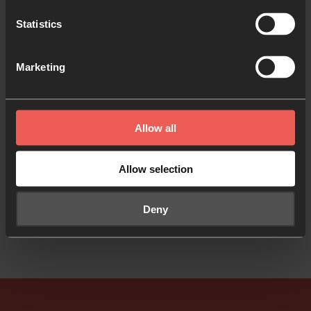
El equipo
Statistics
Tyler Staton es el nuevo líder del equipo nacional,
con un equipo de supervisión de siete personas
Marketing
que se encargan de Oración 24-7 en Estados
Unidos.
Descubre más
Allow all
www.24-7prayerUSA.com
Allow selection
Contacta
Deny
info@24-7prayerusa.com