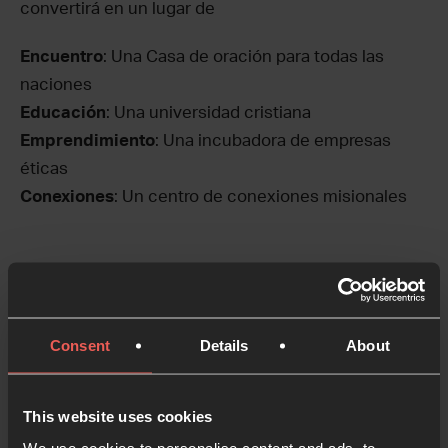
convertirá en un lugar de
Encuentro
: Una Casa de oración para todas las
naciones
Educación
: Una universidad cristiana
Emprendimiento
: Una incubadora de empresas
éticas
Conexiones
: Un centro de conexiones misionales
La visión compartida de Oración 24-7 y
CWR
se
expandirá y se construirá en el trabajo ya
establecido por CWR en la abadia. Pete Greig, el
Consent
Details
About
fundador de Oración 24-7, se ha unido al nuevo
Consejo de administración de la Fundación de la
abadía de Waverley junto al administrador de
This website uses cookies
Oración 24-7 Chris Kuchanny. Este nuevo consejo
We use cookies to personalise content and ads, to