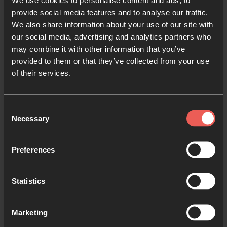
está presidido por Ken Costa, presidente emérito de
provide social media features and to analyse our traffic.
Alpha International.
We also share information about your use of our site with
our social media, advertising and analytics partners who
may combine it with other information that you’ve
“No se trata sólo de mirar
provided to them or that they’ve collected from your use
hacia atrás, aunque
of their services.
históricamente la Abadía
de Waverley es un lugar de
Consent
extraordinaria oración. Se
Necessary
Selection
trata del futuro: una nueva
abadía para una nueva
Preferences
generación. Nuestra visión
para este lugar es reavivar
Statistics
el corazón de la abadía
estableciendo aquí una
casa de oración para todas
Marketing