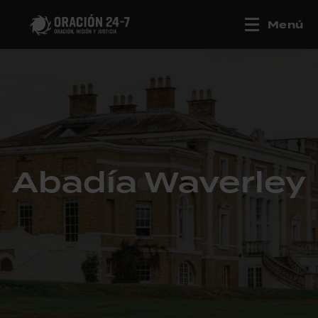
Menú
Abadía Waverley