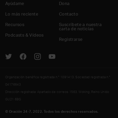
Ayúdame
Dona
Lo más reciente
Contacto
Recursos
Suscríbete a nuestra
carta de noticias
Podcasts & Vídeos
Registrarse
Organización benéfica registrada n.° 1091413. Sociedad registrada n.°
04176643
Dirección registrada: Apartado de correos 1563, Woking, Reino Unido
GU21 6BG
© Oración 24-7, 2022. Todos los derechos reservados.