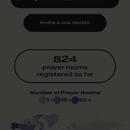
Invita a una nación
824
prayer rooms
registered so far
Number of Prayer Rooms
1 +
15 +
50 +