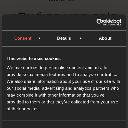
¿Qué es una sala
de Oración 24-7?
Consent
Details
About
Una sala de Oración 24-7 es un espacio
de oración creativo que permite
This website uses cookies
mantener una cadena ininterrumpida de
We use cookies to personalise content and ads, to
oración tanto de día como de noche,
provide social media features and to analyse our traffic.
We also share information about your use of our site with
reuniendo a amigos, comunidades e
our social media, advertising and analytics partners who
iglesias para buscar la presencia de
may combine it with other information that you’ve
provided to them or that they’ve collected from your use
Dios. Puedes obtener más información
of their services.
sobre las salas de oración aquí: Salas de
Oración 24-7