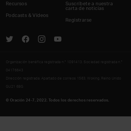
Recursos
Suscríbete a nuestra
carta de noticias
Podcasts & Vídeos
Registrarse
Organización benéfica registrada n.° 1091413. Sociedad registrada n.°
04176643
Dirección registrada: Apartado de correos 1563, Woking, Reino Unido
GU21 6BG
© Oración 24-7, 2022. Todos los derechos reservados.