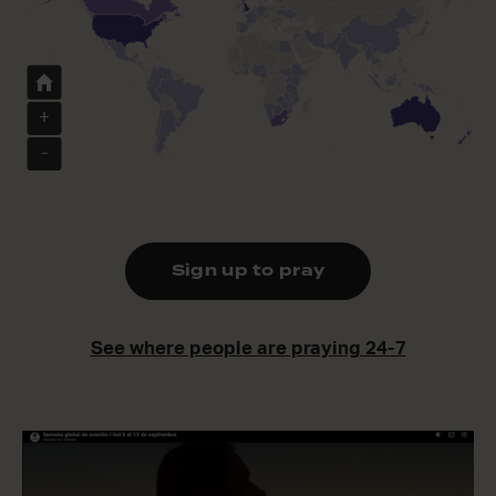
+
-
Sign up to pray
See where people are praying 24-7