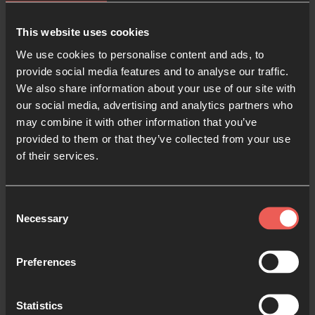
whatsApp, email, twitter, Facebook, YouTube,
Google+, Instagram o de otra forma? Piensa en
This website uses cookies
cómo podrías utilizar estas plataformas para
We use cookies to personalise content and ads, to
promocionar la sala de oración y motivar a la gente a
provide social media features and to analyse our traffic.
orar. Tuitea, envía o publica un versículo de la Biblia
We also share information about your use of our site with
o una cita motivadora cada día, o haz un vídeo para
our social media, advertising and analytics partners who
compartir por qué estás orando y cómo puede
may combine it with other information that you’ve
provided to them or that they’ve collected from your use
participar la gente.
of their services.
7. Pregunta una y otra vez
Consent
No tengas miedo de ser repetitivo. Habla en todas
Necessary
Selection
las reuniones de la sala de oración y de apuntarse a
horar para rellenar los huecos. Encuentra una nueva
Preferences
forma de motivar e inspirar a la gente compartiendo
versículos de la Biblia sobre la oración, contando
Statistics
historias de cómo la oración ha marcado la