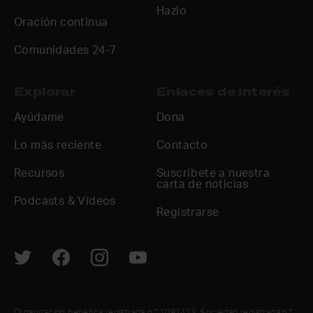
Hazlo
Oración continua
Comunidades 24-7
Explorar
Enlaces de interés
Ayúdame
Dona
Lo más reciente
Contacto
Recursos
Suscríbete a nuestra
carta de noticias
Podcasts & Vídeos
Registrarse
Organización benéfica registrada n.° 1091413. Sociedad registrada n.°