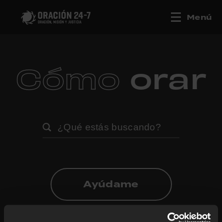
Menú
Cómo
orar
Ayúdame