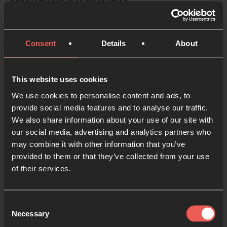
Reino de Dios aquí en la tierra.
Horario:
Nuestra conferencia se llevará a cabo los días:
Consent
Details
About
Viernes 13 de junio de 2025 de 5:00 p.m. a 8:00
p.m.
This website uses cookies
Sábado 14 de junio de 2025 de 8:00 a.m. a 9:00 p.m.
We use cookies to personalise content and ads, to
Domingo 15 de junio de 2025 de 9:00 a.m. a 1:00 p.
provide social media features and to analyse our traffic.
We also share information about your use of our site with
m.
our social media, advertising and analytics partners who
may combine it with other information that you’ve
Expositores:
provided to them or that they’ve collected from your use
Junto a Andy y Helen Taylor, Directores de Oración
of their services.
24-7 Perú, escucharemos a invitados como Brian
Heasley, Director Internacional de Oración 24-7;
Juan Pablo Daza y Maria Reyes, de Oración 24-7
Consent
Necessary
Selection
Colombia; Pastor Americo Ramos, pastor principal