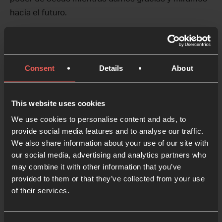
hacia el futuro.
¿Por qué Belfast?
Esta será nuestra tercera vez en Belfast, y
Consent
Details
About
guardamos muy buenos recuerdos de nuestros
Gatherings anteriores allí.
Belfast ofrece muchos lugares para compartir
This website uses cookies
comidas, cultura y mucho más. Irlanda ha sido
We use cookies to personalise content and ads, to
durante mucho tiempo una tierra de oración,
provide social media features and to analyse our traffic.
We also share information about your use of our site with
peregrinación y un profundo legado espiritual.
our social media, advertising and analytics partners who
may combine it with other information that you’ve
Desde los primeros santos celtas que encendieron
provided to them or that they’ve collected from your use
las antorchas de la fe que dieron forma a la historia
of their services.
de las Islas Británicas hasta los movimientos de
avivamiento que se extendieron por las