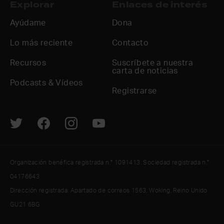
Explorar
Enlaces de interés
Ayúdame
Dona
Lo más reciente
Contacto
Recursos
Suscríbete a nuestra
carta de noticias
Podcasts & Vídeos
Registrarse
Organización benéfica registrada n.° 1091413. Sociedad registrada n.°
04176643
Dirección registrada: Apartado de correos 1563, Woking, Reino Unido
GU21 6BG