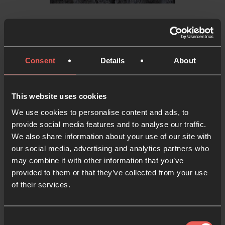
Richard Piper
Consent
Details
About
Director financiero (CFO)
This website uses cookies
Richard es el director financiero de Oración 24-7
We use cookies to personalise content and ads, to
(CFO). Richard vive en Londres, está casado con Liz
provide social media features and to analyse our traffic.
y tiene 2 hijos. Le gusta ver fútbol americano y estar
We also share information about your use of our site with
junto al mar.
our social media, advertising and analytics partners who
may combine it with other information that you’ve
provided to them or that they’ve collected from your use
of their services.
Consent