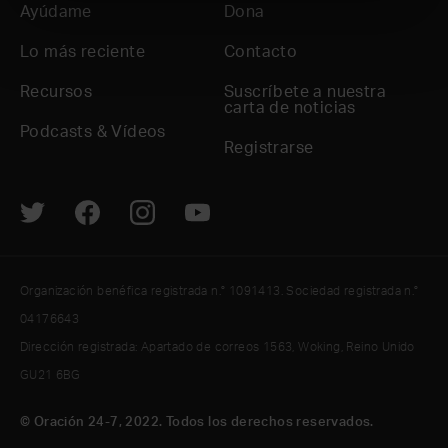
Ayúdame
Dona
Lo más reciente
Contacto
Recursos
Suscríbete a nuestra
carta de noticias
Podcasts & Vídeos
Registrarse
Organización benéfica registrada n.° 1091413. Sociedad registrada n.°
04176643
Dirección registrada: Apartado de correos 1563, Woking, Reino Unido
GU21 6BG
© Oración 24-7, 2022. Todos los derechos reservados.