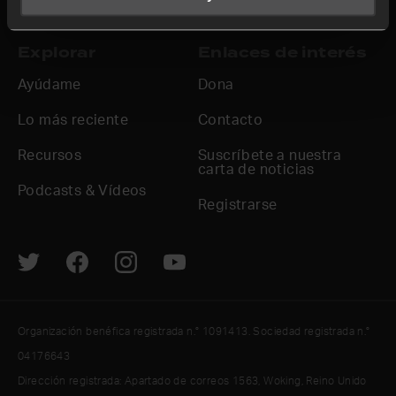
Explorar
Enlaces de interés
Ayúdame
Dona
Lo más reciente
Contacto
Recursos
Suscríbete a nuestra
carta de noticias
Podcasts & Vídeos
Registrarse
Organización benéfica registrada n.° 1091413. Sociedad registrada n.°
04176643
Dirección registrada: Apartado de correos 1563, Woking, Reino Unido