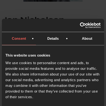
Ian Nicholson
Embajador de Oración 24-7 en Europa
Consent
Details
About
Ian Nicholson lleva más de 40 años en la misión
europea y en el liderazgo de la iglesia. Uno de los
This website uses cookies
líderes fundadores de Oración 24-7 y la Boiler Room
We use cookies to personalise content and ads, to
de Guildford (ahora iglesia Emmaus Road), Ian forma
provide social media features and to analyse our traffic.
We also share information about your use of our site with
parte del liderazgo internacional de 24-7. También
our social media, advertising and analytics partners who
es capellán y fue director del club de fútbol de
may combine it with other information that you’ve
Woking
provided to them or that they’ve collected from your use
of their services.