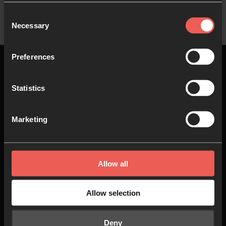
Consent
Necessary
Selection
Preferences
Statistics
Arriba
Marketing
Acerca de
Únete
nosotros
Oración
Allow all
Quiénes somos
Ve
Nuestro Equipo
Allow selection
Hazlo
Oración continua
Deny
Comunidades 24-7