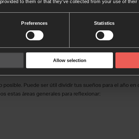
 provided to them or that they’ve collected from your use of their
a vivido ni un solo día.
tus pensamientos sobre mí, oh Dios!
ntados.”
Preferences
Statistics
NTV)
ara invitar al Espíritu Santo. Pídele que guíe este tiemp
tiene para ti.
Allow selection
te al futuro.
¿Qué sueños y metas tienes para el próximo
 posible. Puede ser útil dividir tus sueños para el año en 
os estas áreas generales para reflexionar: