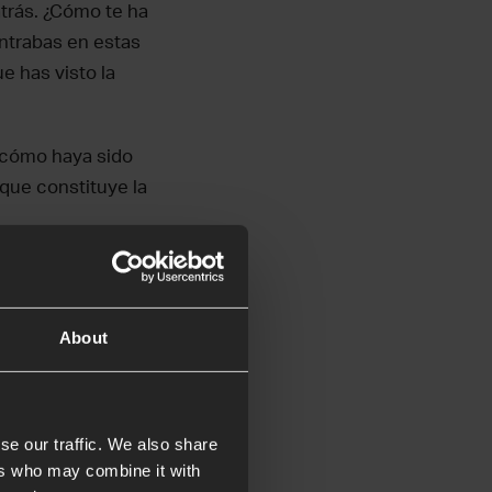
atrás. ¿Cómo te ha
ntrabas en estas
e has visto la
cómo haya sido
 que constituye la
s y
About
se our traffic. We also share
ers who may combine it with