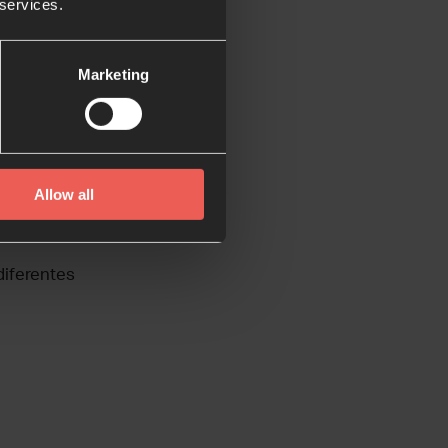
 services.
Marketing
o y te ayude a soñar
Allow all
 año?
diferentes