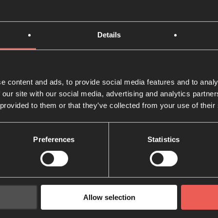
Details
Abadía de Waverley: 
nueva abadía para un
generación
e content and ads, to provide social media features and to analy
 our site with our social media, advertising and analytics partn
Oración 24-7 se ha asociado con la Abadía Wave
 provided to them or that they’ve collected from your use of their
casa vibrante de encuentro, oración y adoració
Preferences
Statistics
Ven y ve
Hoy es domingo, 17 de abril ¡y es el Domingo d
Allow selection
¡Cristo ha resucitado! ¡Ha resucitado de verdad