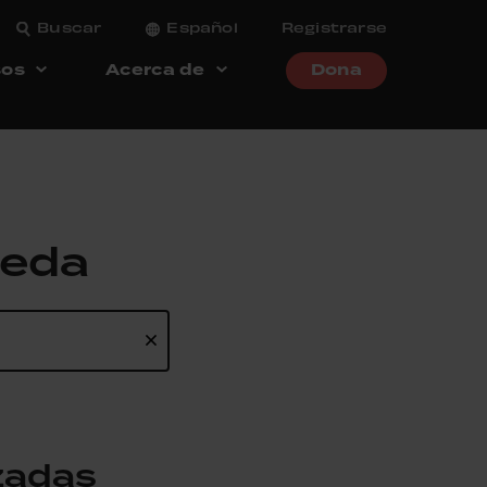
Buscar
Español
Registrarse
sos
Acerca de
Dona
ueda
izadas