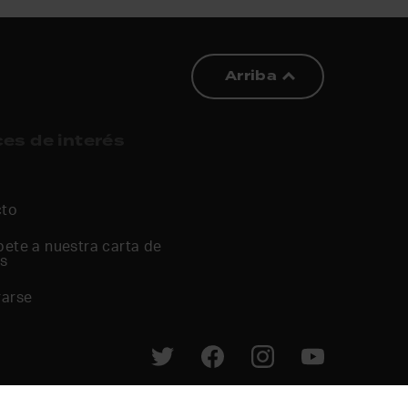
Arriba
es de interés
cto
bete a nuestra carta de
as
rarse