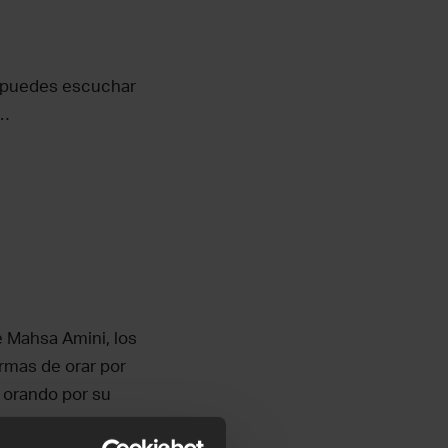
n puedes escuchar
t…
de Mahsa Amini, los
rmas de orar por
í orando por su