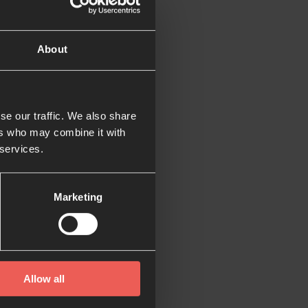
About
Una
a nueva
se our traffic. We also share
ers who may combine it with
rley para crear una
 services.
n.
Marketing
e Resurrección!
Allow all
! Este es un sabbat…