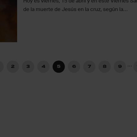
Hoy es viernes, 15 de abril y en este Viernes S
de la muerte de Jesús en la cruz, según la…
…
2
3
4
5
6
7
8
9