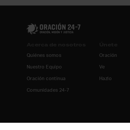
Acerca de nosotros
Únete
Quiénes somos
Oración
Nuestro Equipo
Ve
Oración continua
Hazlo
Comunidades 24-7