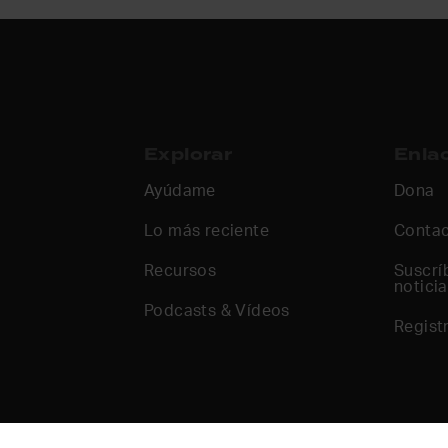
Explorar
Enlac
Ayúdame
Dona
Lo más reciente
Conta
Recursos
Suscrí
notici
Podcasts & Vídeos
Regist