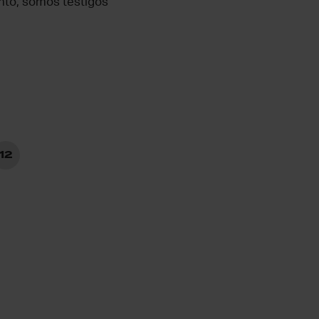
anto, somos testigos
12