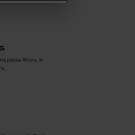
s
na pausa Ahora, al
ara…