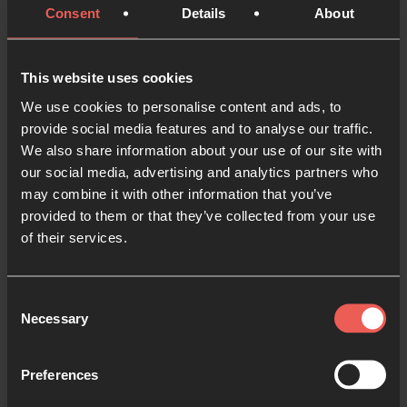
¿Qué palabra o palabras podría estar hablando Dios
Consent
Details
About
sobre el alboroto en el mundo de hoy? Recordando
mi autoridad como hijo de Dios, y el poder de Su
This website uses cookies
palabra en mi boca, digo estas palabras
We use cookies to personalise content and ads, to
proféticamente ahora sobre la crisis actual.
provide social media features and to analyse our traffic.
We also share information about your use of our site with
our social media, advertising and analytics partners who
may combine it with other information that you’ve
Haz una pausa y ora
provided to them or that they’ve collected from your use
of their services.
Consent
Venid y ved los portentos
Necessary
Selection
del Señor; él ha traído
desolación sobre la tierra.
Preferences
Ha puesto fin a las guerras