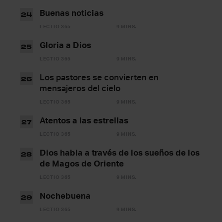
Buenas noticias
24
LECTIO 365
9 MINS.
Gloria a Dios
25
LECTIO 365
9 MINS.
Los pastores se convierten en
26
mensajeros del cielo
LECTIO 365
9 MINS.
Atentos a las estrellas
27
LECTIO 365
9 MINS.
Dios habla a través de los sueños de los
28
de Magos de Oriente
LECTIO 365
9 MINS.
Nochebuena
29
LECTIO 365
9 MINS.