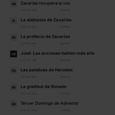
Zacarías recupera la voz
10
LECTIO 365
9 MINS.
La alabanza de Zacarías
11
LECTIO 365
9 MINS.
La profecía de Zacarías
12
LECTIO 365
9 MINS.
José: Las acciones hablan más alto
13
LECTIO 365
9 MINS.
Las palabras de Herodes
14
LECTIO 365
9 MINS.
La gratitud de Simeón
15
LECTIO 365
9 MINS.
Tercer Domingo de Adviento
16
LECTIO 365
9 MINS.