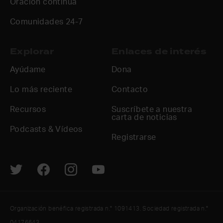
Oración continua
Comunidades 24-7
Explorar
Enlaces de interés
Ayúdame
Dona
Lo más reciente
Contacto
Recursos
Suscríbete a nuestra
carta de noticias
Podcasts & Vídeos
Registrarse
Organización benéfica registrada n.° 1091413. Sociedad registrada n.°
04176643