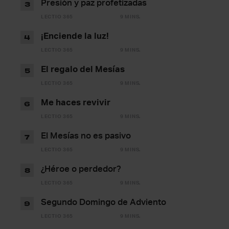
Presión y paz profetizadas
3
LECTIO 365
9 MINS.
¡Enciende la luz!
4
LECTIO 365
9 MINS.
El regalo del Mesías
5
LECTIO 365
9 MINS.
Me haces revivir
6
LECTIO 365
9 MINS.
El Mesías no es pasivo
7
LECTIO 365
9 MINS.
¿Héroe o perdedor?
8
LECTIO 365
9 MINS.
Segundo Domingo de Adviento
9
LECTIO 365
9 MINS.