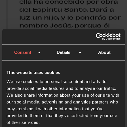
ella ha concebido por obra
del Espíritu Santo. Dará a
luz un hijo, y le pondrás por
nombre Jesús, porque él
salvará a su pueblo de sus
pecados».
Consent
Details
About
Cuando José se despertó,
hizo lo que el ángel del
Señor le había mandado y
This website uses cookies
recibió a María por esposa.
We use cookies to personalise content and ads, to
provide social media features and to analyse our traffic.
Mateo 1:18-21,24 (NVICST)
We also share information about your use of our site with
our social media, advertising and analytics partners who
may combine it with other information that you’ve
Aunque la noticia del embarazo de María debió de
provided to them or that they’ve collected from your use
ser increíblemente angustiosa, José no respondió
of their services.