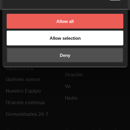
Allow all
Allow selection
Arriba
Deny
Acerca de
Únete
nosotros
Oración
Quiénes somos
Ve
Nuestro Equipo
Hazlo
Oración continua
Comunidades 24-7