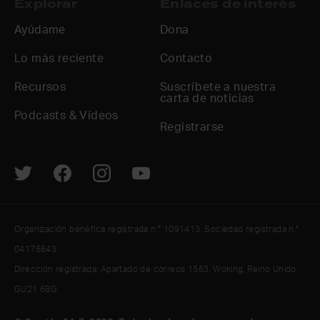
Explorar
Enlaces de interés
Ayúdame
Dona
Lo más reciente
Contacto
Recursos
Suscríbete a nuestra
carta de noticias
Podcasts & Vídeos
Registrarse
Organización benéfica registrada n.° 1091413. Sociedad registrada n.°
04176643
Dirección registrada: Apartado de correos 1563, Woking, Reino Unido
GU21 6BG